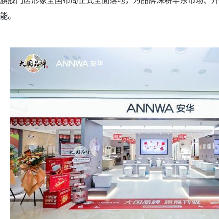
旗舰门店形象全国布局正式全面落地，为品牌深耕华东市场、升
能。