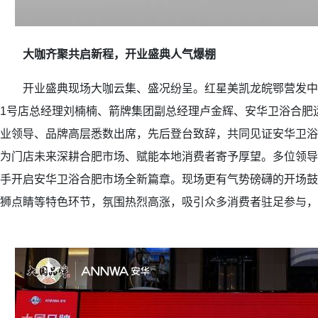
大咖齐聚共启新程，开业盛典人气爆棚
开业盛典现场大咖云集、盛况纷呈。红星美凯龙皖鄂营发中
1号店总经理刘楠楠、箭牌集团副总经理卢金辉、安华卫浴合肥
业领导、品牌高层悉数出席，先后登台致辞，共同见证安华卫浴
为门店未来深耕合肥市场、赋能本地消费者寄予厚望。多位领导
手开启安华卫浴合肥市场全新篇章。现场更有气势磅礴的开场鼓
狮点睛等特色环节，氛围热烈高涨，吸引众多消费者驻足参与，