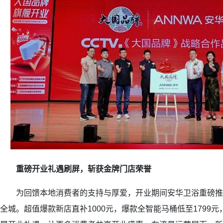
重磅开业礼遇刷屏，斩获金牌门店荣誉
为回馈本地消费者的支持与厚爱，开业期间安华卫浴重磅推
全城。超值爆款新店直补1000元，爆款全智能马桶低至1799元