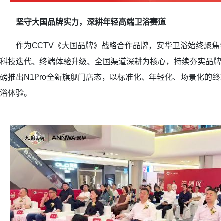
坚守大国品牌实力，深耕年轻高端卫浴赛道
作为CCTV《大国品牌》战略合作品牌，安华卫浴始终聚焦
科技迭代、终端体验升级、全国渠道深耕为核心，持续夯实品牌竞
磅推出N1Pro全新旗舰门店态，以标准化、年轻化、场景化的
浴体验。