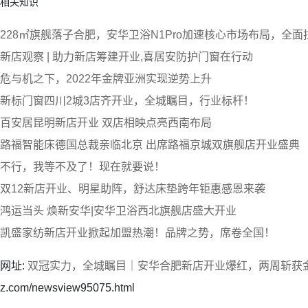
相关知识
228㎡旗舰落子合肥，安华卫浴N1Pro加速核心市场布局，全
新店观察 | 助力新店筹建开业,喜居安防护门窗在行动
危与机之下，2022年金牌亚洲实现逆势上升
新标门窗四川2城3店齐开业，全城瞩目，行业标杆！
百安居昆明新店开业 双店相映点亮西南布局
路福智能床德国总裁亲临北京 出席路福京城双旗舰店开业盛典
不行，我等不及了！现在就要说！
双12新店开业、明星助阵，舒达床垫跨年钜惠感恩来袭
鸿运当头 焕新安华|安华卫浴西北旗舰店盛大开业
凯盛家纺新店开业掀起加盟热潮！品牌之势，席卷全国！
网址:
双冠实力，全城瞩目｜安华合肥新店开业爆红，两周斩获
z.com/newsview95075.html