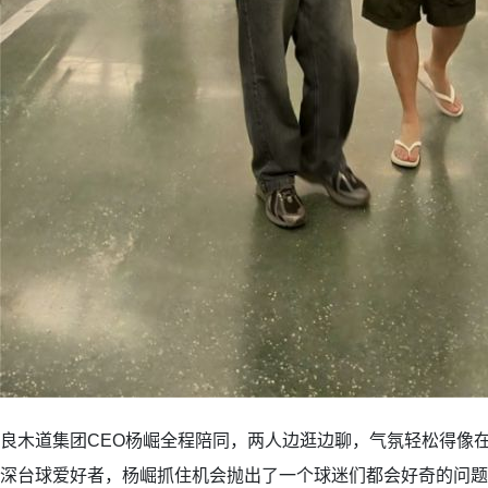
良木道集团CEO杨崛全程陪同，两人边逛边聊，气氛轻松得像
深台球爱好者，杨崛抓住机会抛出了一个球迷们都会好奇的问题