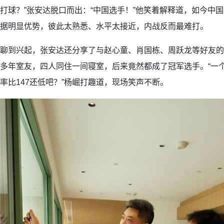
打球？”张安达脱口而出：“中国选手！”他笑着解释道，如今中
据明显优势，彼此太熟悉、水平太接近，内战反而最难打。
聊到兴起，张安达还分享了与赵心童、肖国栋、周跃龙等好友的
多年室友，四人同住一间寝室，后来竟然都成了冠军选手。“一
率比147还低吧？”杨崛打趣道，现场笑声不断。