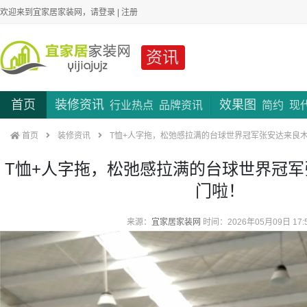
欢迎来到宜家居家装网，请
登录
|
注册
资讯
首页
装修资讯
效果图
行业热点
品牌资讯
简约
现
首页
装修资讯
T恤+人字拖，松弛感拉满的台球世界冠军张安达来良
T恤+人字拖，松弛感拉满的台球世界冠
门啦！
来源：
宜家居家装网
时间：2026年05月09日 17: