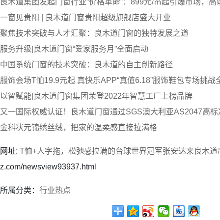
良木道集团发起门窗行业“价格革命”：899元/㎡起引爆市场，
一窗见贵阳 | 良木道门窗贵阳超级旗舰店盛大开业
聚焦技术突破与人才汇聚：良木道门窗的独特发展之道
服务升级|良木道门窗“爱家服务月”全面启动
中国系统门窗的技术突破：良木道的自主创新路径
服饰会场T恤19.9元起 真快乐APP“真值6.18”服饰鞋包专场挑
以智赋能|良木道门窗集团荣登2022年智慧工厂上榜品牌
又一国际权威认证！良木道门窗通过SGS澳大利亚AS2047高
金科状元锦绣丝绒，把家的温柔感直接拉满格
网址:
T恤+人字拖，松弛感拉满的台球世界冠军张安达来良木道
z.com/newsview93937.html
所属分类：
行业热点