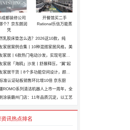
26成都装修公司
​开餐馆买二手
哪个？京东朗润
Rational乐信万能蒸
凭
然乳胶床垫怎么选？2026这10款，纯
友家居案例合集丨10种混搭家居风格，美
友家居丨6款热门电动沙发，实现宅家坐躺
友家居「海鸥」沙发丨舒展释压，“翼”起
友家居干货丨8个多功能空间设计，颜值与
J标准认证砧板销售环比增10倍 京东厨
疆ROMO系列清洁机器人上市一周年，全
刷涂装霸州门店：11年品质沉淀，以工艺
修资讯热点排名