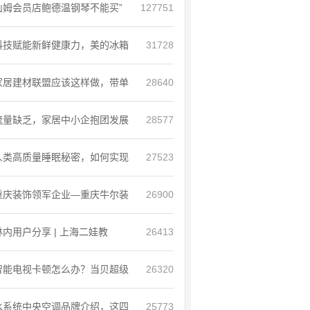
山姆会员店鲍德温钢琴不能买”
127751
科技赋能新鲜健康力，美的冰箱
31728
家居建材联盟应该这样做，带单
28640
流量缺乏，家居中小企抱团发展
28577
人类高质量睡眠秘密，如何实现
27523
重庆装饰领军企业—重庆牛尔装
26900
林内用户分享 | 上海二娃教
26413
智能电视卡顿怎么办？当贝超级
26320
水系统中央空调品牌介绍，这四
25773