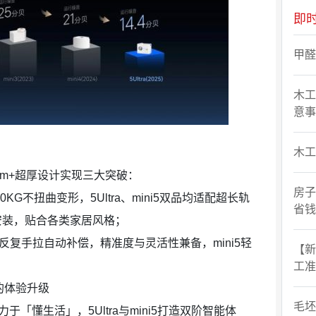
即
甲醛
木工
意事
木工
mm+超厚设计实现三大突破：
房子
G不扭曲变形，5Ultra、mini5双品均适配超长轨
省钱
形安装，贴合各类家居风格；
反复手拉自动补偿，精准度与灵活性兼备，mini5轻
【新
工准
的体验升级
毛坯
「懂生活」，5Ultra与mini5打造双阶智能体