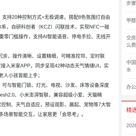
步骤
块，支持20种控制方式+无极调速，搭配8色氛围灯自由
甲醛
制体系，自研科创者（KCZ）闪联技术，实现NFC一碰
重零门槛操作，支持AI智能语音、停电手拉、无线开
交房
么费
简洁无冗余，操作清晰、设置精细，可精准控帘、定时联
中国
度接入米家APP，同步呈现42种动态天气情绪UI，实
水
老人小孩皆能上手；
控制，可与智能门锁、灯光、电视、沙发、床等设备深度
办公
Mesh2.0、小米澎湃智联，兼容超级小爱、天猫精
湿度控制、天气自适应，预设观影、晨起、宠物等7大智
精
多场景智能交互，让家居更「会思考」。
20