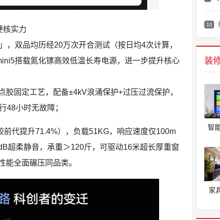
10
硬核实力
」，双品均历经20万次开合测试（按日均4次计算，
装
mini5搭载氮化镓高效低温长寿电源，进一步提升核心
胶固定工艺，配备±4kV浪涌保护+过压过流保护，
运行48小时无故障；
智
前代提升71.4%），负载51KG，响应速度仅100m
16dB超柔静音，承重＞120斤，可驱动16米超长厚重窗
性能全面碾压同品类。
​ 