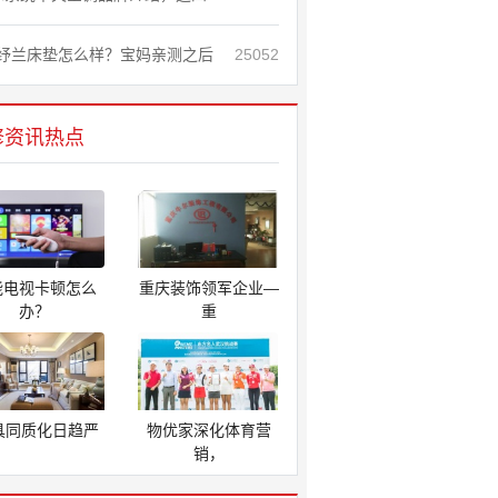
纾兰床垫怎么样？宝妈亲测之后
25052
修资讯热点
能电视卡顿怎么
重庆装饰领军企业—
办？
重
家具同质化日趋严
物优家深化体育营
销，