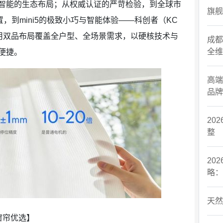
能的生态布局；从权威认证的严苛检验，到全球市
旗舰
置，到mini5的极致小巧与智能体验——科创者（KC
用双品布局覆盖全户型、全场景需求，以硬核技术与
成都
全维
便捷。
高端
品牌
20
整
20
略：
天然
窗帘优选】