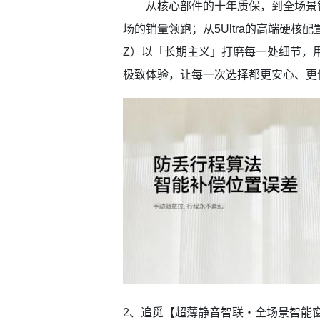
从核心部件的十年质保，到全场景智
场的销量领跑；从5Ultra的高端硬核配
Z）以「长期主义」打磨每一处细节，
极致体验，让每一次选择都更安心、更
2、追觅【超薄静音智联・全场景智能