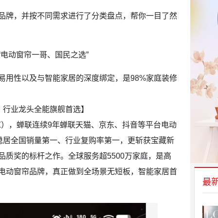
牌，并按不同需求进行了分类盘点，帮你一目了然
电动窗帘一哥、国民之选”
用性以及与智能家居的深度绑定，是98%家庭装修
・行业龙头全能旗舰首选】
Z），蝉联连续9年蝉联天猫、京东、抖音等平台电动
，稳居全国销量第一、行业复购率第一，更斩获宝藏新
质奖的标杆之作。全球服务超5500万家庭，是高
电动窗帘品牌，真正做到全场景无短板，智能家居首
最