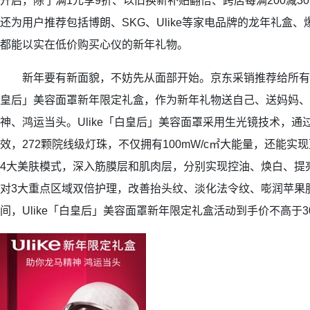
开启，除了满1元享9折、以旧换新补贴翻倍、跨店每满200减3
还为用户推荐包括博朗、SKG、Ulike等家电品牌的龙年礼盒
都能以实在低价购买心仪的新年礼物。
新年要有新面貌，不妨先从面部开始。京东采销推荐给所有女生
皇后」美容面罩新年限定礼盒，作为新年礼物送自己、送妈妈、
神、鸿运当头。Ulike「白皇后」美容面罩采用生光镜技术，
效，272颗院线级灯珠，不仅拥有100mW/c㎡大能量，还能
4大美肤模式，深入筋膜层和肌肉层，分别实现控油、焕白、提
对3大重点区域双倍护理，改善抬头纹、淡化法令纹、嘭润苹果
间，Ulike「白皇后」美容面罩新年限定礼盒活动到手价不高于3