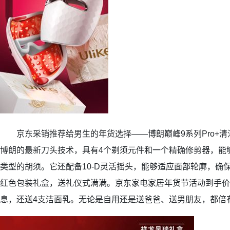
京东采销推荐给男生的年货选择——博朗巅峰9系列Pro+清
博朗的最新刀头技术，具有4个剃须元件和一个精确修剪器，能
类型的胡须。它还配备10-D灵活摇头，能够适应面部轮廓，确
红色包装礼盒，送礼仪式满满。京东家电家居年货节活动到手价不
息，还送4支洁面乳。无论是自用还是送爸爸、送男朋友，都倍