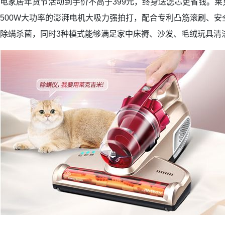
电家居年货节活动到手价不高于399元，终身送滤芯更省钱。莱克
500W大功率的澎湃电机大吸力强拍打，配合专利凸筋滚刷、安全
除螨杀菌，同时3种模式能够满足家中床褥、沙发、毛绒玩具清