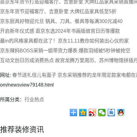
逛京东年货节打造迎福客厅、吉意卧室 大牌红品家具采销直播间
京东年货节迎福客厅、吉意卧室 大牌红品家具低至5折
京东厨具好物迎元旦 锅具、刀具、餐具等每满300元减40
开启新年仪式感 逛京东选2024年书画版故宫日历等爆款
最in的风格家具都在这了！京东11.11教你如何装出心仪的家
京东辣妈BOSS采销一姐带货力爆表 爆款羽绒被5秒钟被抢空
互动文创日历成消费热点 故宫龙腾万里周历、苏州博物馆拼插
网址:
春节送礼倍儿有面子 京东采销推荐的龙年限定款家电都在
om/newsview79148.html
所属分类：
行业热点
推荐装修资讯