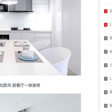
2
3
4
5
6
7
北欧风 厨餐厅一体装修
8
9