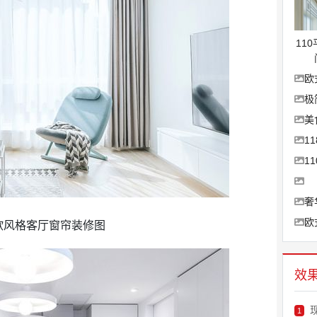
11
欧
极
美
1
1
奢
欧
欧风格客厅窗帘装修图
效
1