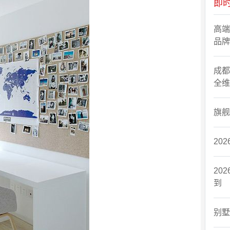
即
高端
品牌
成都
全维
旗舰
20
20
到
​别