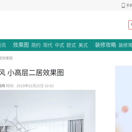
手
效果图
装修攻略
专题策划
资讯
简约
现代
中式
欧式
美式
装修
居效果图
风 小高层二居效果图
装网
时间：2019年01月22日 10:33