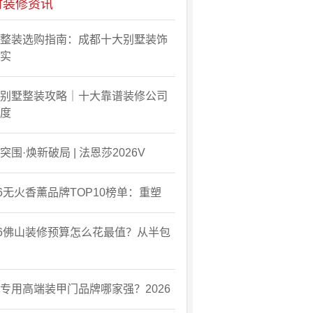
时装修资讯
整装选购指南：成都十大别墅装饰
实
别墅整装攻略｜十大靠谱装修公司
度
突围·焕新破局 | 法恩莎2026V
26无火香薰品牌TOP10榜单：重塑
26佛山装修预算怎么花最值？从半包
墅专用高端装甲门品牌哪家强？2026