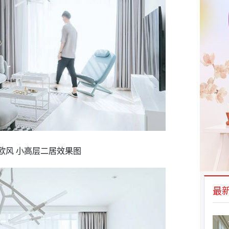
欧风 小高层二居效果图
最