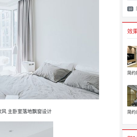
10
效
简约
风 主卧室落地飘窗设计
简约