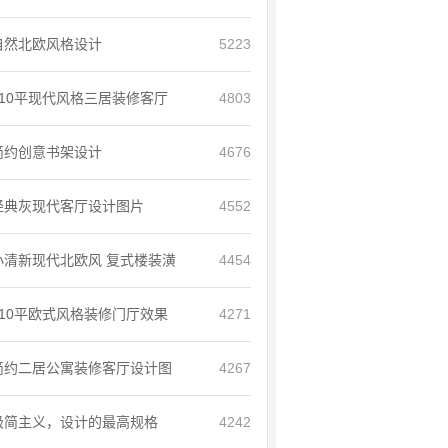
自然北欧风格设计
5223
110平现代风格三居装修客厅
4803
简约创意书架设计
4676
经典灰现代客厅设计图片
4552
小清新现代北欧风 复式楼装潢
4454
110平欧式风格装修门厅效果
4271
简约二居公寓装修客厅设计图
4267
极简主义，设计的最高规格
4242