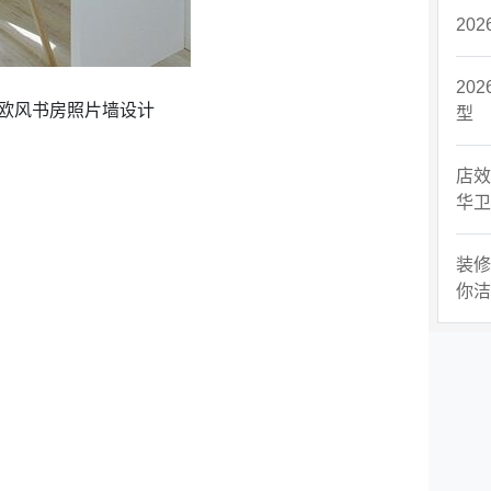
20
20
欧风书房照片墙设计
型
店效
华卫
装修
你洁